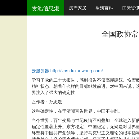
贵池信息港
房产家居
生活百科
国际资
全国政协常
云服务器
http://vps.duxunwang.com/
学习了党的二十大报告，感到报告不仅高屋建瓴、恢宏
精神状态、朝着什么样的目标继续前进。对中国来说，这
界注入了强大的确定性。
△作者：孙思敬
这种确定性，在于清晰宣告世界，中国不会乱。
当今世界，百年变局与世纪疫情互相叠加，全球进入新
确定性显著上升。东方稳定、中国稳定，无疑是对世界
终坚持中国共产党领导，坚持马克思主义理论的根本指
特色社会主义的四个伟大成就，迎来了中华民族从站起来