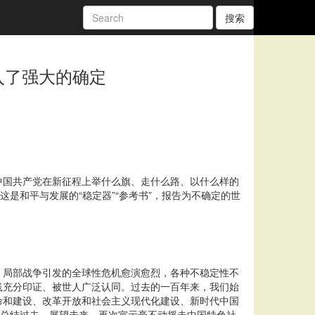
搜索
入了强大的确定
中国共产党在新征程上举什么旗、走什么路、以什么样的
是和平与发展的“稳定器”“参考书”，报告为不确定的世
，局部战争引发的全球性危机愈演愈烈，各种不稳定性不
践充分印证、被世人广泛认同。过去的一百年来，我们始
命和建设、改革开放和社会主义现代化建设、新时代中国
，总结过去、展望未来，再次宣示毫不动摇走中国特色社