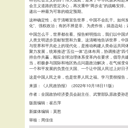
会主义道路的坚定决心，再次重申“两步走”的战略安排
递出一种最为可靠的稳定预期。
这种确定性，在于清晰宣告世界，中国不会乱干。如何
化”、强权政治；有的不辨是非、为虎作伥，搞选边站
中国怎么干，世界都在看。报告鲜明指出，我们以中国
人类文明进步贡献智慧和力量。这清晰地告诉世界，中
与世界和平共处上的现代化，是推动构建人类命运共同
聚力发展，统筹推进“五位一体”总体布局，协调推进“
持合作共赢，顺应全球治理体系变革内在要求，倡导共建
当，积极参与国际和地区热点问题政治解决，在气候变
一个和平发展的负责任大国、一个让中国人民过上好日
这是中国人民之幸，也是世界人民之福。学习贯彻报告
来源：《人民政协报》（2022年10月18日11版）
作者：全国政协经济委员会副主任、武警部队原政委孙
版面编辑：崔吕萍
新媒体编辑：莫愁
审核：周佳佳