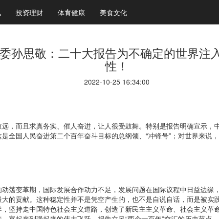
讯
投资理财
体育健康
美食文化
委孙思敬：二十大报告为不确定的世界注
性！
2022-10-25 16:34:00
致远，而且求真务实、催人奋进，让人很受鼓舞。特别是报告明确宣示，
是全国人民奋进第二个百年奋斗目标的总纲领、“冲锋号”；对世界来说，这
的动荡变革期，国际发展合作动力不足，发展问题在国际议程中日益边缘
最大的贡献。这种稳定性并不是凭空产生的，也不是自说自话，而是被实
导，坚持走中国特色社会主义道路，创造了新民主主义革命、社会主义革
、富起来到强起来的伟大飞跃。报告立足“两个一百年”交汇的历史节点