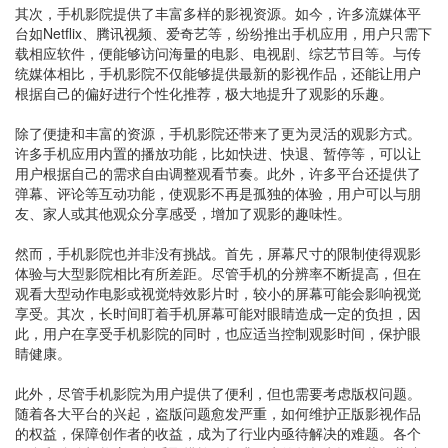
其次，手机影院提供了丰富多样的影视资源。如今，许多流媒体平
台如Netflix、腾讯视频、爱奇艺等，纷纷推出手机应用，用户只需下
载相应软件，便能够访问海量的电影、电视剧、综艺节目等。与传
统媒体相比，手机影院不仅能够提供最新的影视作品，还能让用户
根据自己的偏好进行个性化推荐，极大地提升了观影的乐趣。
除了便捷和丰富的资源，手机影院还带来了更为灵活的观影方式。
许多手机应用内置的播放功能，比如快进、快退、暂停等，可以让
用户根据自己的需求自由调整观看节奏。此外，许多平台还提供了
弹幕、评论等互动功能，使观影不再是孤独的体验，用户可以与朋
友、家人或其他观众分享感受，增加了观影的趣味性。
然而，手机影院也并非没有挑战。首先，屏幕尺寸的限制使得观影
体验与大型影院相比有所差距。尽管手机的分辨率不断提高，但在
观看大型动作电影或视觉特效影片时，较小的屏幕可能会影响视觉
享受。其次，长时间盯着手机屏幕可能对眼睛造成一定的负担，因
此，用户在享受手机影院的同时，也应适当控制观影时间，保护眼
睛健康。
此外，尽管手机影院为用户提供了便利，但也需要考虑版权问题。
随着各大平台的兴起，盗版问题愈发严重，如何维护正版影视作品
的权益，保障创作者的收益，成为了行业内亟待解决的难题。各个