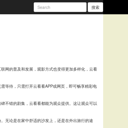
搜索
互联网的普及和发展，观影方式也变得更加多样化，云看
需等待，只需打开云看看APP或网页，即可畅享精彩电
口碑不错的剧集，云看看都能为观众提供。这让观众可以
验。无论是在家中舒适的沙发上，还是在外出旅行的途