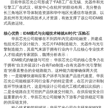
目前华辰芯光公司形成了“FAB工厂在无锡、光器件和光
引擎工厂在武汉，研发中心在杭州”的联动布局，充分整合
长三角地区半导体制造资源和华中地区光通信市场资源、以
及杭州市充沛的高技术人才资源，有效支撑了该公司IDM模
式高效运转。
核心优势：IDM模式与尖端技术铸就AI时代“压舱石
华辰芯光公司能够在不到四年内完成5轮融资，并建成
包括光芯片设计能力、光芯片FAB制造能力、光器件与光引
擎制造能力，其底气来源于拥有行业内十几位核心专业技术
人才组成的专家团队，魏博分析表示：
IDM模式的敏捷与可控： 华辰芯光公司的核心竞争力在
于拥有“自主外延设计+自有Fab制造+自有光器件/光引擎制
造”的垂直整合的全链路能力。这种能力能够确保两大优
势：一是能够快速响应客户诉求与加速产品迭代速度。华辰
芯光公司能根据不同行业客户的特定需求，在芯片设计和制
造环节快速迭代，这是纯设计公司或代工模式难以比拟的；
二是全链路自主可控的产品快速交付能力。在供应链安全日
益重要的今天，华辰芯光公司能够为下游客户提供稳定可靠
的供应链支持。
核心技术构筑护城河：华辰芯光公司自主研发的WXP