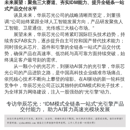
未来展望：聚焦三大赛道、夯实IDM能力、提升全链条一站
式产品交付水平
谈及未来，华辰芯光公司的战略清晰而坚定，刘董强
调:“公司始终紧跟全球人工智能发展方向，产品研发聚焦人
工智能、卫星通信、光传感三大核心市场。”
展望未来，华辰芯光公司将紧盯国际巨头技术趋势，持
续夯实FAB实力，逐步提升自主可控和国产替代技术能力；
同时强化从芯片、器件和引擎的全链条一站式产品交付优
势，确保产品在高速率、低功耗与高可靠方面持续突破，始
终满足客户最苛刻的需求。
从一颗小小的光芯片，到驱动AI算力的光引擎，华辰芯
光公司的产品进阶之路，是中国高科技企业瞄准市场痛点、
依托核心技术不断向上攀登的缩影。在AI驱动的新一轮科技
竞争中，华辰芯光公司正以其独特的IDM模式和光子技术，
为全球算力网络建设，注入一股强劲的“光引擎”动力。
专访华辰芯光：“IDM模式全链条一站式”光引擎产品
交付能力， 助力AI算力高速光模块发展