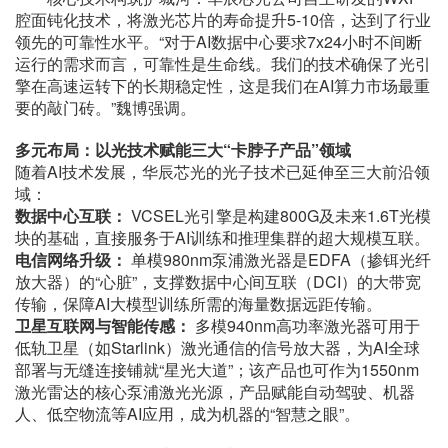
腔面钝化技术，将激光芯片的寿命提升5-10倍，达到了行业
领先的可靠性水平。“对于AI数据中心要求7x24小时不间断
运行的需求而言，可靠性是生命线。我们的技术确保了光引
擎在高速运转下的长期稳定性，这是我们在AI算力市场最重
要的敲门砖。”魏博强调。
多元布局：以光技术赋能三大“卡脖子产品”领域
随着AI技术发展，华辰芯光的光子技术已延伸至三大前沿领
域：
数据中心互联：
VCSEL光引擎是构建800G及未来1.6T光模
块的基础，直接服务于AI训练和推理集群的超大规模互联。
电信网络升级：
单模980nm泵浦激光器是EDFA（掺铒光纤
放大器）的“心脏”，支撑数据中心间互联（DCI）的大带宽
传输，保障AI大模型训练所需的海量数据远距传输。
卫星互联网与智能传感：
多模940nm高功率激光器可用于
低轨卫星（如Starlink）激光通信的信号放大器，为AI全球
部署与无缝连接铺就“星光大道”；该产品也可作为1550nm
激光雷达的核心泵浦激光光源，产品赋能自动驾驶、机器
人、低空物流等AI应用，成为机器的“智慧之眼”。