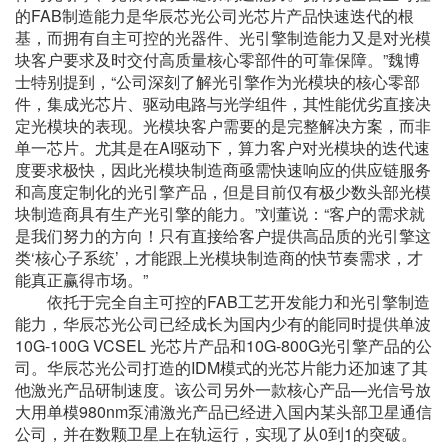
的FAB制造能力是华辰芯光公司光芯片产品快速迭代的根
基，而拥有自主可控的光器件、光引擎制造能力又是对光模
块客户要求及时交付高质量核心零部件的可靠保障。”魏博
士特别提到，“公司深刻了解光引擎作为光模块的核心零部
件，集成光芯片、驱动电路与光学组件，其性能优劣直接决
定光模块的表现。光模块客户需要的是完整解决方案，而非
单一芯片。尤其是在AI驱动下，算力客户对光模块的迭代速
度要求极快，因此光模块制造商亟需快速响应的供应链服务
和高度定制化的光引擎产品，但是目前仅有极少数头部光模
块制造商具有生产光引擎的能力。”刘董说：“客户的需求就
是我们努力的方向！只有直接给客户提供高品质的光引擎这
类‘核心子系统’，才能跟上光模块制造商的快节奏需求，才
能真正赢得市场。”
依托于完全自主可控的FAB工艺开发能力和光引擎制造
能力，华辰芯光公司已经成长为国内少有的能同时提供单波
10G-100G VCSEL 光芯片产品和10G-800G光引擎产品的公
司。华辰芯光公司打造的IDM模式的光芯片能力还加速了其
他激光产品研制速度。该公司另外一款核心产品—光信号放
大用单模980nm泵浦激光产品已经进入国内某头部卫星通信
公司，并在数颗卫星上在轨运行，实现了从0到1的突破。