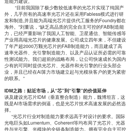
造能力建设。
“目前我国除了极少数较低速率的光芯片实现了纯国产
外，几乎所有的高速率光芯片还在采用Fabless模式进行研
发和制造,并且能为高端光芯片提供代工服务的Foundry都在
海外。”刘董说，“缺乏高品质的完全自主可控的FAB制造能
力，已经严重影响了我国人工智能、卫星通信、智能传感等
产业用高端光芯片的健康发展。公司成立四年来，不但建设
了年产超2000万颗光芯片的FAB制造能力，而且建成了高
速率光器件、光引擎制造能力、以及产品认证所必需的可靠
性测试能力。我们超前的战略布局，让公司快速成长为国内
少有的可同时提供光芯片、光器件和光引擎的行业头部企
业，并且已经在AI算力市场建立起与光模块客户的更为紧密
的联系。”
IDM之路：贴近市场，从“芯”到“引擎”的价值延伸
谈及建设光芯片IDM（垂直整合制造）能力，魏博坦言，这
既是AI市场需求的倒逼，也是光芯片技术高速发展的必然选
择。
“光芯片行业对制造能力要求远高于对设计的要求。国际
光电巨头如Lumentum、Coherent等均布局了光芯片、光器
件与光引擎、光模块的全链条制造能力。拥有完全自主可控