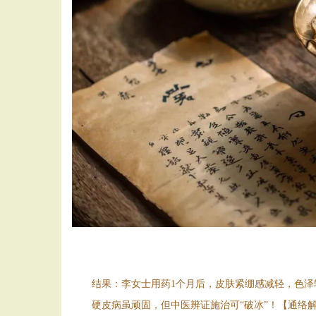
结果：李女士用药1个月后，皮肤紧绷感减轻，色泽
硬皮病虽顽固，但中医辨证施治可“破冰”！【通络