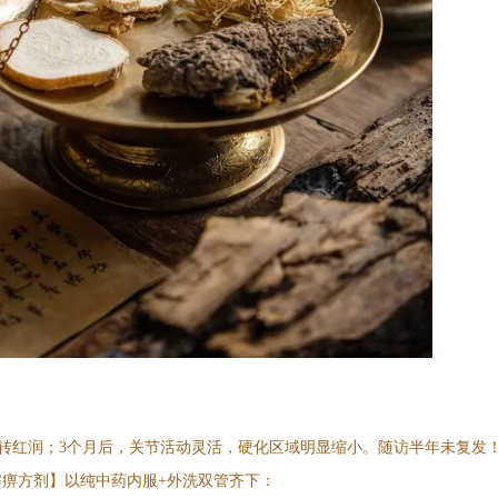
转红润；3个月后，关节活动灵活，硬化区域明显缩小。随访半年未复发
解痹方剂】以纯中药内服+外洗双管齐下：