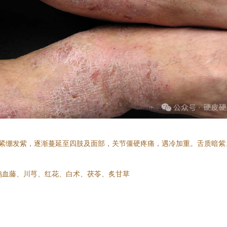
肤紧绷发紫，逐渐蔓延至四肢及面部，关节僵硬疼痛，遇冷加重。舌质暗紫
鸡血藤、川芎、红花、白术、茯苓、炙甘草