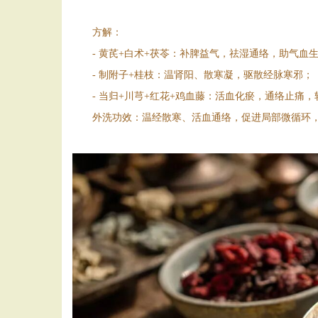
方解：
- 黄芪+白术+茯苓：补脾益气，祛湿通络，助气血
- 制附子+桂枝：温肾阳、散寒凝，驱散经脉寒邪
- 当归+川芎+红花+鸡血藤：活血化瘀，通络止痛
外洗功效：温经散寒、活血通络，促进局部微循环