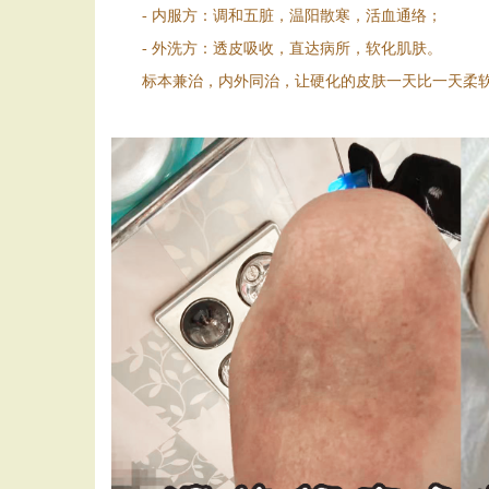
- 内服方：调和五脏，温阳散寒，活血通络；
- 外洗方：透皮吸收，直达病所，软化肌肤。
标本兼治，内外同治，让硬化的皮肤一天比一天柔