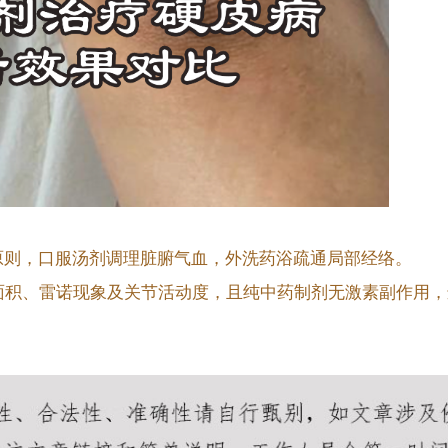
原则，口服汤剂调理脏腑气血，外洗药浴疏通局部经络。
面积、雷诺现象及关节活动度，且纯中药制剂无激素副作用，