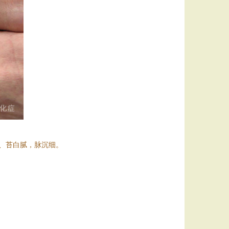
、苔白腻，脉沉细。