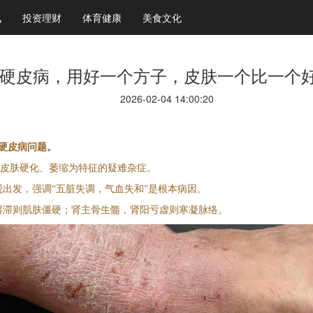
讯
投资理财
体育健康
美食文化
硬皮病，用好一个方子，皮肤一个比一个
2026-02-04 14:00:20
惑硬皮病问题。
以皮肤硬化、萎缩为特征的疑难杂症。
出发，强调“五脏失调，气血失和”是根本病因。
湿滞则肌肤僵硬；肾主骨生髓，肾阳亏虚则寒凝脉络。