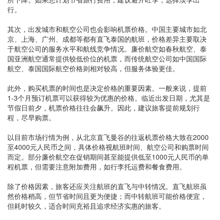
行。
其次，出发城市和航空公司也会影响机票价格。中国主要城市如北
京、上海、广州、成都等都有直飞泰国的航班，价格差异主要取决
于航空公司的服务水平和航线竞争情况。廉价航空如春秋航空、泰
国亚洲航空通常提供较低价位的机票，而传统航空公司如中国国际
航空、泰国国际航空价格则相对较高，但服务体验更佳。
此外，购买机票的时间也是决定价格的重要因素。一般来说，提前
1-3个月预订机票可以获得较为优惠的价格。临近出发日期，尤其是
节假日前夕，机票价格往往会飙升。因此，建议旅客提前规划行
程，尽早购票。
以目前市场行情为例，从北京直飞曼谷的往返机票价格大致在2000
至4000元人民币之间，具体价格视航班时间、航空公司和购票时间
而定。部分廉价航空在促销期间甚至能提供低至1000元人民币的单
程机票，但需要注意附加费用，如行李托运费和餐食费用。
除了价格因素，旅客还应关注航班的直飞与中转情况。直飞航班虽
然价格稍高，但节省时间且更为便捷；而中转航班可能价格便宜，
但耗时较久，适合时间充裕且追求经济实惠的旅客。