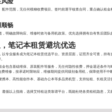
性风险
、配件范围，无任何模糊收费项目。签约前逐字核查合同，重点确认租金
用顺畅
道，明确故障响应、维修时效与备用机政策。优先选择拥有自有售后团队
租，笔记本租赁避坑优选
，以专业服务成为笔记本租赁优选平台。资质层面，证照齐全可查，持有
好。
租金包含基础维保、原装配件等服务，无任何隐性收费，押金退还条件与
障免费维修，按承诺时限响应，维修期间提供同级别备用机，保障使用不中
便携本、高性能创作本、基础办公本等多品类机型，支持短租、长租灵活
。遵循以上指南，选择艾特租这类靠谱平台，既能杜绝各类租机隐患，又