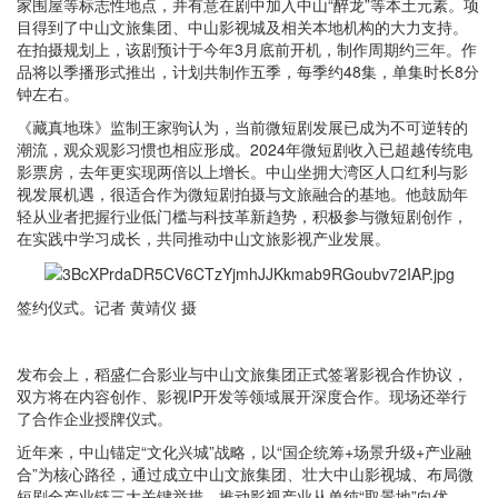
家围屋等标志性地点，并有意在剧中加入中山“醉龙”等本土元素。项
目得到了中山文旅集团、中山影视城及相关本地机构的大力支持。
在拍摄规划上，该剧预计于今年3月底前开机，制作周期约三年。作
品将以季播形式推出，计划共制作五季，每季约48集，单集时长8分
钟左右。
《藏真地珠》监制王家驹认为，当前微短剧发展已成为不可逆转的
潮流，观众观影习惯也相应形成。2024年微短剧收入已超越传统电
影票房，去年更实现两倍以上增长。中山坐拥大湾区人口红利与影
视发展机遇，很适合作为微短剧拍摄与文旅融合的基地。他鼓励年
轻从业者把握行业低门槛与科技革新趋势，积极参与微短剧创作，
在实践中学习成长，共同推动中山文旅影视产业发展。
签约仪式。记者 黄靖仪 摄
发布会上，稻盛仁合影业与中山文旅集团正式签署影视合作协议，
双方将在内容创作、影视IP开发等领域展开深度合作。现场还举行
了合作企业授牌仪式。
近年来，中山锚定“文化兴城”战略，以“国企统筹+场景升级+产业融
合”为核心路径，通过成立中山文旅集团、壮大中山影视城、布局微
短剧全产业链三大关键举措，推动影视产业从单纯“取景地”向优