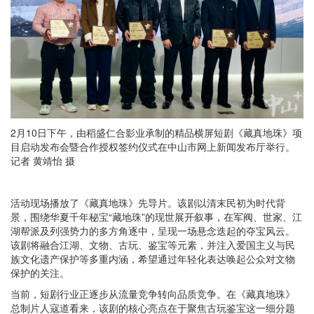
2月10日下午，由稻盛仁合影业承制的精品横屏短剧《藏真地珠》项
目启动发布会暨合作授权签约仪式在中山市网上新闻发布厅举行。
记者 黄靖怡 摄
活动现场播放了《藏真地珠》先导片。该剧以清末民初为时代背
景，围绕华夏千年秘宝“藏地珠”的现世展开叙事，在军阀、世家、江
湖帮派及列强势力的多方角逐中，呈现一场悬念迭起的夺宝风云。
该剧将融合江湖、文物、古玩、鉴宝等元素，并注入爱国主义与民
族文化遗产保护等多重内涵，希望通过年轻化表达唤起公众对文物
保护的关注。
当前，短剧行业正逐步从流量竞争转向品质竞争。在《藏真地珠》
总制片人寇道看来，该剧的核心亮点在于聚焦古玩鉴宝这一细分题