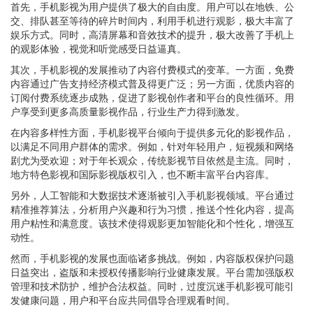
首先，手机影视为用户提供了极大的自由度。用户可以在地铁、公
交、排队甚至等待的碎片时间内，利用手机进行观影，极大丰富了
娱乐方式。同时，高清屏幕和音效技术的提升，极大改善了手机上
的观影体验，视觉和听觉感受日益逼真。
其次，手机影视的发展推动了内容付费模式的变革。一方面，免费
内容通过广告支持经济模式普及得更广泛；另一方面，优质内容的
订阅付费系统逐步成熟，促进了影视创作者和平台的良性循环。用
户享受到更多高质量影视作品，行业生产力得到激发。
在内容多样性方面，手机影视平台倾向于提供多元化的影视作品，
以满足不同用户群体的需求。例如，针对年轻用户，短视频和网络
剧尤为受欢迎；对于年长观众，传统影视节目依然是主流。同时，
地方特色影视和国际影视版权引入，也不断丰富平台内容库。
另外，人工智能和大数据技术逐渐被引入手机影视领域。平台通过
精准推荐算法，分析用户兴趣和行为习惯，推送个性化内容，提高
用户粘性和满意度。该技术使得观影更加智能化和个性化，增强互
动性。
然而，手机影视的发展也面临诸多挑战。例如，内容版权保护问题
日益突出，盗版和未授权传播影响行业健康发展。平台需加强版权
管理和技术防护，维护合法权益。同时，过度沉迷手机影视可能引
发健康问题，用户和平台应共同倡导合理观看时间。