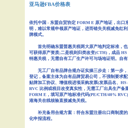
亚马逊FBA价格表
依托中国 - 东盟自贸协定 FORM E 原产地证
明，难以常规申领原产地证，进而错失关税减免红利
牌模式。
首先明确东盟普惠关税两大原产地判定标准，也是无工
可获得原产资质;二是税则归类改变(CTH)，成品 
特惠关税，无需自有工厂生产许可与场地证明。自有
无工厂自有品牌合规办证实操三步走：第一步，完
登记，备案主体为自有品牌贸易公司，不强制要求配
贴牌加工协议、增值税进项采购发票(发票品名、HS
RVC 比例或税目改变真实性，无需工厂出具生产
FORM E，填写原产地标准代码(PE/CTH/40% 
港海关在线核验直接减免关税。
补充备用合规方案：符合东盟注册出口商制度的卖家
化申报流程。