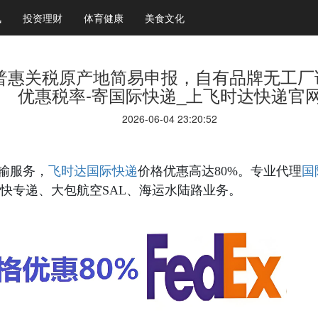
讯
投资理财
体育健康
美食文化
普惠关税原产地简易申报，自有品牌无工厂
优惠税率-寄国际快递_上飞时达快递官
2026-06-04 23:20:52
国际快递
国
输服务，
飞时达
价格优惠高达80%。专业代理
快专递、大包航空SAL、海运水陆路业务。