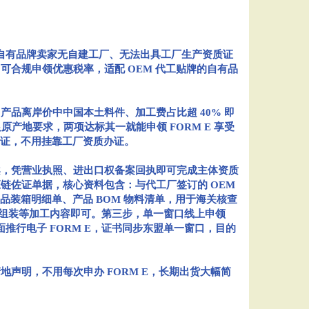
一体自有品牌卖家无自建工厂、无法出具工厂生产资质证
合规申领优惠税率，适配 OEM 代工贴牌的自有品
品离岸价中中国本土料件、加工费占比超 40% 即
原产地要求，两项达标其一就能申领 FORM E 享受
凭证，不用挂靠工厂资质办证。
，凭营业执照、进出口权备案回执即可完成主体资质
链佐证单据，核心资料包含：与代工厂签订的 OEM
品装箱明细单、产品 BOM 物料清单，用于海关核查
、组装等加工内容即可。第三步，单一窗口线上申领
盟全面推行电子 FORM E，证书同步东盟单一窗口，目的
明，不用每次申办 FORM E，长期出货大幅简