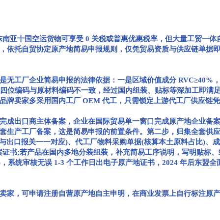
，出口东南亚十国空运货物可享受 0 关税或普惠优惠税率，但大量工贸
，依托自贸协定原产地简易申报规则，仅凭贸易资质与供应链单据即可
厂企业简易申报的法律依据：一是区域价值成分 RVC≥40%，产
HS 四位编码与原材料编码不一致，经过国内组装、贴标等深加工即满足
品牌卖家多采用国内工厂 OEM 代工，只需锁定上游代工厂供应链
成出口商主体备案，企业在国际贸易单一窗口完成原产地企业备案
套生产工厂备案，这是简易申报的前置条件。第二步，归集全套供应
 与出口报关一一对应)、代工厂物料采购单据(核算本土原料占比)、成
备案证书;若产品在国内多地分装组装，补充简易工序说明，写明贴标
RVC)，系统审核无误 1-3 个工作日出电子原产地证书，2024 年后东
，可申请注册自营原产地自主申明，在商业发票上自行标注原产地声