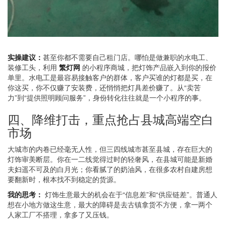
实操建议：
甚至你都不需要自己租门店。哪怕是做兼职的水电工、
装修工头，利用
繁灯网
的小程序商城，把灯饰产品嵌入到你的报价
单里。水电工是最容易接触客户的群体，客户买谁的灯都是买，在
你这买，你不仅赚了安装费，还悄悄把灯具差价赚了。从“卖苦
力”到“提供照明顾问服务”，身份转化往往就是一个小程序的事。
四、降维打击，重点抢占县城高端空白
市场
大城市的内卷已经毫无人性，但三四线城市甚至县城，存在巨大的
灯饰审美断层。你在一二线觉得过时的轻奢风，在县城可能是新婚
夫妇遥不可及的白月光；你看腻了的奶油风，在很多农村自建房想
要翻新时，根本找不到稳定的货源。
我的思考：
灯饰生意最大的机会在于“信息差”和“供应链差”。普通人
想在小地方做这生意，最大的障碍是去古镇拿货不方便，拿一两个
人家工厂不搭理，拿多了又压钱。