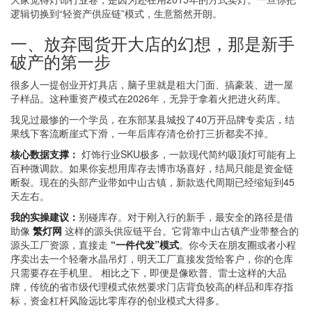
逻辑切换到“轻资产供应链”模式，生意豁然开朗。
一、放弃囤货开大店的幻想，那是新手
破产的第一步
很多人一提创业开灯具店，脑子里就是租大门面、搞豪装、进一屋
子样品。这种重资产模式在2026年，无异于拿着火把进火药库。
我见过最惨的一个学员，在东部某县城投了40万开品牌专卖店，结
果线下客流断崖式下滑，一年后库存清仓价打三折都卖不掉。
核心数据支撑：
灯饰行业SKU极多，一款现代简约吸顶灯可能有上
百种微调款。如果你妄想用库存去博市场喜好，结局只能是资金链
断裂。现在的头部产业带如中山古镇，新款迭代周期已经缩短到45
天左右。
我的实操建议：
别碰库存。对于刚入行的新手，最安全的路径是借
助像
繁灯网
这样的源头供应链平台。它背靠中山古镇产业带整合的
源头工厂资源，直接走
“一件代发”模式
。你今天在朋友圈或者小程
序卖出去一个轻奢水晶吊灯，明天工厂直接发货给客户，你的仓库
只需要存在手机里。 相比之下，即便是像欧普、雷士这样的大品
牌，传统的省市级代理模式依然要求门店背负较高的样品和库存指
标，资金杠杆风险远比零库存的创业模式大得多。