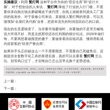
实操建议：
利用
繁灯网
这种平台作为你的“背后仓库”和“设计大
脑”。对于想创业的人来说，
繁灯网
降低了行业的入行门槛，不需
要你亲自跑古镇去磨破嘴皮子谈代理，在线上就能拿到源头工厂直
供的批发价。对于装修公司来说，直接接入繁灯网的资源，可以无
缝增加“全屋灯具代购”业务，把原本流失的利润流回自己的口袋。
现在的生意逻辑变了。当存量市场萎缩时，你要做的不是哭天喊地
说大环境不好，而是去抓那些还在红利期的细分玩法。2026年做灯
饰，不要再想着做囤货的傻子，要做拿着供应链武器、懂得用私域
内容获客的“轻资产整合商”。
如果你手头正好缺这么一个不需要囤货、不需要自己死磕售后、还
能提供全套数字化工具的靠谱后盾，真的可以去看看
繁灯网
怎么
玩。别等风口过了，才后悔自己怎么没早点换个姿势进场。
上一篇：
下一篇：