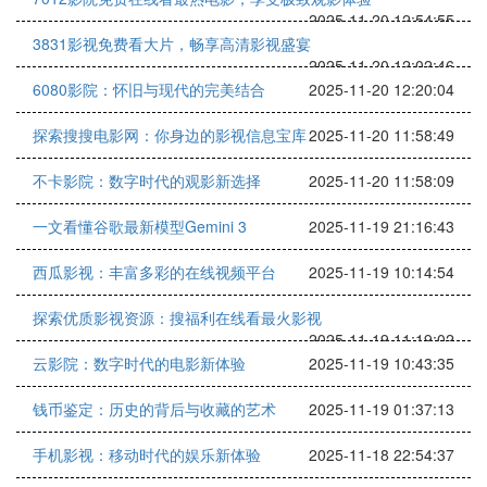
2025-11-20 12:54:55
3831影视免费看大片，畅享高清影视盛宴
2025-11-20 12:02:46
6080影院：怀旧与现代的完美结合
2025-11-20 12:20:04
探索搜搜电影网：你身边的影视信息宝库
2025-11-20 11:58:49
不卡影院：数字时代的观影新选择
2025-11-20 11:58:09
一文看懂谷歌最新模型Gemini 3
2025-11-19 21:16:43
西瓜影视：丰富多彩的在线视频平台
2025-11-19 10:14:54
探索优质影视资源：搜福利在线看最火影视
2025-11-19 11:19:02
云影院：数字时代的电影新体验
2025-11-19 10:43:35
钱币鉴定：历史的背后与收藏的艺术
2025-11-19 01:37:13
手机影视：移动时代的娱乐新体验
2025-11-18 22:54:37